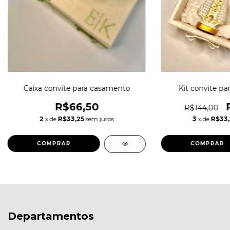
Caixa convite para casamento
Kit convite pa
R$66,50
R$144,00
2
x de
R$33,25
sem juros
3
x de
R$33
Departamentos