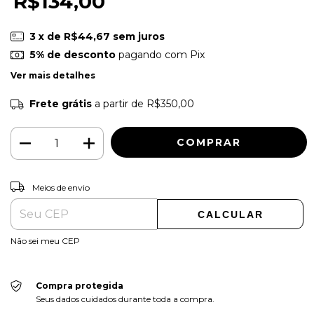
R$134,00
3
x de
R$44,67
sem juros
5% de desconto
pagando com Pix
Ver mais detalhes
Frete grátis
a partir de
R$350,00
ALTERAR CEP
Entregas para o CEP:
Meios de envio
CALCULAR
Não sei meu CEP
Compra protegida
Seus dados cuidados durante toda a compra.